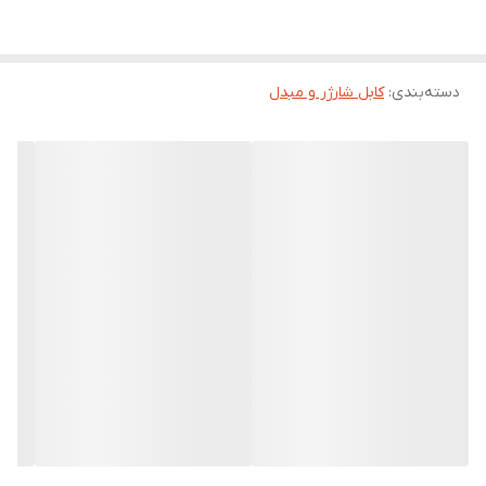
هستید، داشتن یک کابل فست شارژ باکیفیت می‌تواند تفاوت بزرگی ایجاد
کند.
ویژگی‌های مهم کابل‌های فست شارژ
دسته‌بندی
:
کابل شارژر و مبدل
سرعت انتقال بالا برای شارژ سریع‌تر و کارآمدتر
جنس مقاوم و بادوام مثل روکش کنفی یا TPE برای جلوگیری از پارگی
پشتیبانی از انتقال داده با سرعت مناسب
سازگاری با انواع گوشی‌ها و تبلت‌ها (Type‑C، Lightning، Micro USB)
ایمنی بیشتر در برابر نوسانات برق و داغ شدن
چرا باید کابل فست شارژ بخریم؟
مناسب برای افرادی که زمان کمی برای شارژ دارند
جلوگیری از آسیب به باتری با ولتاژ استاندارد
دوام بیشتر نسبت به کابل‌های معمولی
مناسب برای استفاده در خانه، محل کار و خودرو
نکته مهم برای انتخاب کابل مناسب