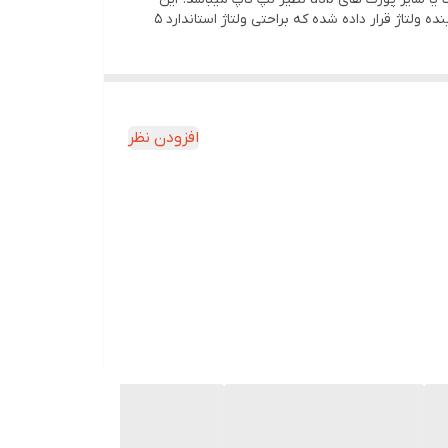
محصول توانایی تامین برق تجهیزاتی که نیاز به برق تغذیه 12 ولت دارند تا جریان 1 آمپر را دارد. در قسمت USB محصول یک چیپ افزاینده ولتاژ قرار داده شده که براحتی ولتاژ استاندارد 5
افزودن نظر