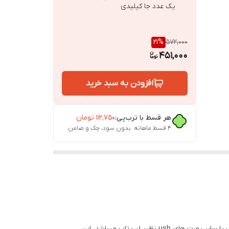
یک عدد جا کیلیدی
21
%
572,000
451,000
افزودن به سبد خرید
هر قسط با ترب‌پی:
۱۱۲٬۷۵۰
تومان
۴ قسط ماهانه. بدون سود، چک و ضامن.
محصول پیش رو یک آداپتور Usb مناسب برای استفاده های گوناگون همانند تامین برق مودم هایی که اداپتور ۱۲ ولتی دارند از پاوربانک یا سایر پورت های usb نظیر لپ تاپ میباشد. این