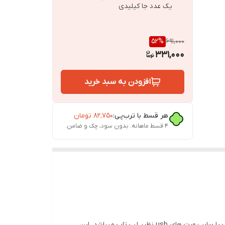
یک عدد جا کیلیدی
52
%
691,000
331,000
افزودن به سبد خرید
هر قسط با ترب‌پی:
۸۲٬۷۵۰
تومان
۴ قسط ماهانه. بدون سود، چک و ضامن.
محصول پیش رو یک آداپتور Usb مناسب برای استفاده های گوناگون همانند تامین برق مودم هایی که اداپتور ۱۲ ولتی دارند از پاوربانک یا سایر پورت های usb نظیر لپ تاپ میباشد. این