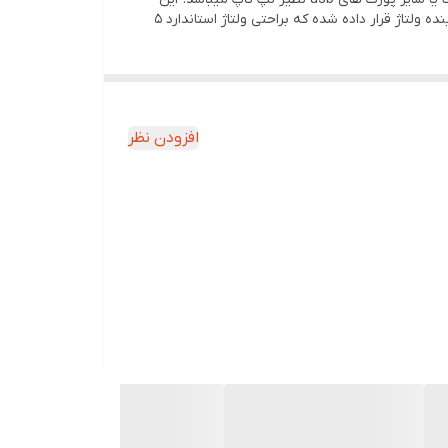
محصول توانایی تامین برق تجهیزاتی که نیاز به برق تغذیه 12 ولت دارند تا جریان 1 آمپر را دارد. در قسمت USB محصول یک چیپ افزاینده ولتاژ قرار داده شده که براحتی ولتاژ استاندارد 5
افزودن نظر