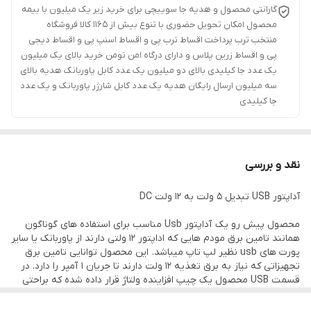
گارانتی محصول و هدیه جا سوییچی برای خرید زیر یک میلیون با بیمه
محصول امکان تحویل حضوری با تنوع بیش از 1165 کالا فروشگاه
منتخب ترب پرداخت اقساط ترب پی و اقساط اسنپ پی و اقساط دیجی
پی و اقساط زرین پلاس و دارای درگاه امن تومن خرید بالای یک میلیون
یک عدد جا کیلیدی بالای دو میلیون یک عدد کابل پاوربانک هدیه بالای
سه میلیون ارسال رایگان هدیه یک عدد کابل شارژر پاوربانک و یک عدد
جا کیلیدی
نقد و بررسی
آداپتور USB تبدیل 5 ولت به 12 ولت DC
محصول پیش رو یک آداپتور Usb مناسب برای استفاده های گوناگون
همانند تامین برق مودم هایی که اداپتور ۱۲ ولتی دارند از پاوربانک یا سایر
پورت های usb نظیر لپ تاپ میباشد. این محصول توانایی تامین برق
تجهیزاتی که نیاز به برق تغذیه 12 ولت دارند تا جریان 1 آمپر را دارد. در
قسمت USB محصول یک چیپ افزاینده ولتاژ قرار داده شده که براحتی
ولتاژ استاندارد 5 ولت USB را به 12 ولت DC تبدیل میکند‌.
ویژگی ها