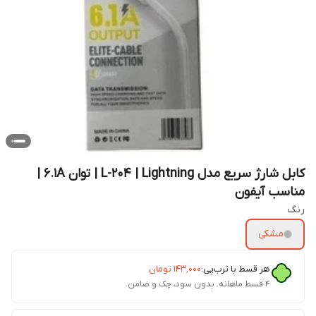
کابل شارژ سریع مدل L-204 | Lightning | توان 6.1A |
مناسب آیفون
رنگ
مشکی
هر قسط با ترب‌پی:
۱۴۳٬۰۰۰
تومان
۴ قسط ماهانه. بدون سود، چک و ضامن.