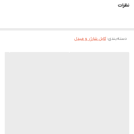
-روشن کردن مودم های رومیزی با پاوربانک
نظرات
-روشن کردن مودم با لپ تاپ و هر پورت usb
دسته‌بندی
:
کابل شارژر و مبدل