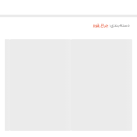
داخلی، توسط پورت تایپ سی تعبیه شده بر روی بدنه و کابل همراه
دارای 3 حالت نوردهی قوی، ضعیف و چشمک زن - مجهز به لامپ COB با
دسته‌بندی
:
چراغ قوه
میزان شار نوری 80 الی 220 لومن مناسب برای کمپینگ، کوهنوردی،
مسافرت و …