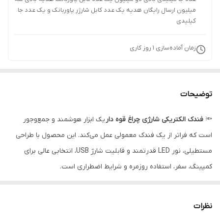
میلیون ارسال رایگان هدیه یک عدد کابل شارژر پاوربانک و یک عدد جا
کیلیدی
زمان آماده‌سازی
1
روز کاری
توضیحات
🔦
فندک الکتریکی شارژی چراغ قوه دار
یک ابزار هوشمند و جمع‌وجور
است که فراتر از یک فندک معمولی عمل می‌کند. این محصول با طراحی
مستطیلی، نور LED قدرتمند و قابلیت شارژ USB، انتخابی عالی برای
کمپینگ، سفر، استفاده روزمره و شرایط اضطراری است.
مجهز به کلید فیزیکی جهت روشن / خاموش کردن و تغییر حالت
نوردهی ساخته شده از پلاستیک باکیفیت، مقاوم در برابر فشار و ضربه،
نظرات
مجهز به فندک و درپوش تامین انرژی از طریق باتری لیتیوم پلیمری