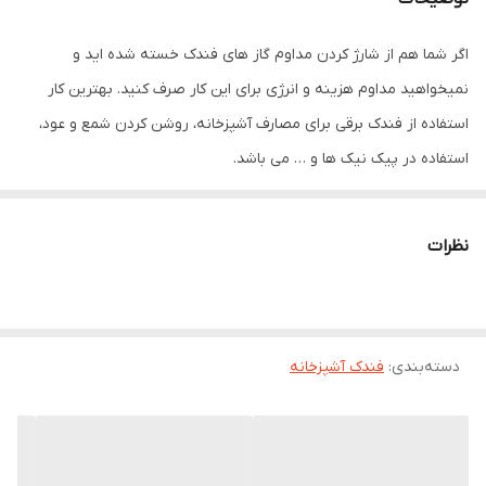
بوتان بدون جرقه و بو پالس قوس (نوع
شعله): پرتو تک قوس الکتریکی ظرفیت: باتری
اگر شما هم از شارژ کردن مداوم گاز های فندک خسته شده اید و
لیتیومی 200 میلی آمپر ساعتی زمان شارژ: 1
ساعت دارای کابل شارژ USB
نمیخواهید مداوم هزینه و انرژی برای این کار صرف کنید. بهترین کار
استفاده از فندک برقی برای مصارف آشپزخانه، روشن کردن شمع و عود،
ابعاد
3x2x28 سانتی‌متر
استفاده در پیک نیک ها و … می باشد.
نظرات
دسته‌بندی
:
فندک آشپزخانه