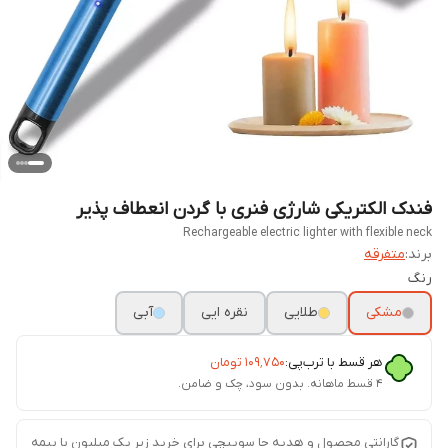
فندک الکتریکی شارژی فنری با گردن انعطاف پذیر
Rechargeable electric lighter with flexible neck
برند:
متفرقه
رنگ
مشکی
طلایی
نقره ایی
آبی
هر قسط با ترب‌پی:
۱۰۹٬۷۵۰
تومان
۴ قسط ماهانه. بدون سود، چک و ضامن.
گارانتی محصول و هدیه جا سوییچی برای خرید زیر یک میلیون با بیمه