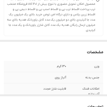
محصول امکان تحویل حضوری با تنوع بیش از 1201 کالا فروشگاه منتخب
ترب پرداخت اقساط ترب پی و اقساط اسنپ پی و اقساط دیجی پی و
اقساط زرین پلاس و دارای درگاه امن تومن خرید بالای یک میلیون یک
عدد جا کیلیدی بالای دو میلیون یک عدد کابل پاوربانک هدیه بالای سه
میلیون ارسال رایگان هدیه یک عدد کابل شارژر پاوربانک و یک عدد جا
کیلیدی
مشخصات
وزن
130 گرم
جنس بدنه
آلیاژ روی
امکانات فندک
قابلیت شارژ مجدد
آشپزخانه
سایر توضیحات
دارای لامپ نمایشگر گردن انعطاف پذیر بدون
توضیحات