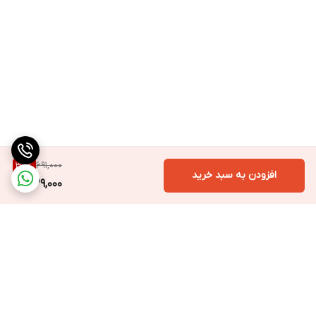
691,000
36
%
افزودن به سبد خرید
439,000