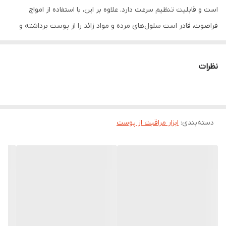
است و قابلیت تنظیم سرعت دارد. علاوه بر این، با استفاده از امواج
تعداد سری
دو عدد
فراصوت، قادر است سلول‌های مرده و مواد زائد را از پوست برداشته و
علائم چین و چروک را کاهش دهد. همچنین، می‌تواند آکنه و منافذ باز
رنگ
سفید
پوست را تمیز کرده، پوست را سفت کند و جوانسازی و احیاء بافت پوست
نظرات
را انجام دهد. با سر کارد مانند پهنی که دارد، این دستگاه می‌تواند به
راحتی امواج را هدایت کرده و عملکرد محصولات مراقبت از پوست را
بهبود بخشد. طراحی سبک و ساده این دستگاه، آن را برای استفاده خانگی
دسته‌بندی
:
ابزار مراقبت از پوست
مناسب می‌کند و قابلیت شارژ مکرر آن را از نظر پایداری و عمر طولانی
برخوردار می‌سازد. همچنین، این دستگاه مناسب برای انواع پوست، حتی
پوست‌های حساس است و قابلیت تنظیم سه حالته (lifting، cleansing،
moisturizing) دارد. با استفاده از این سه حالت مختلف می‌توانید به
خوبی نیازهای پوستتان را تامین کنید. دستگاه اتو صورت مدل 8815 با
طراحی سبک و ساده، به شما امکان استفاده‌ای آسان و راحت را در خانه
می‌دهد و می‌تواند پوستتان را بهبود بخشد و درخششی به آن ببخشد.