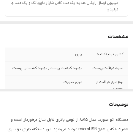
میلیون ارسال رایگان هدیه یک عدد کابل شارژر پاوربانک و یک عدد جا
کیلیدی
مشخصات
کشور تولید‌کننده
چین
نحوه مراقبت پوست
بهبود کیفیت پوست , بهبود کشسانی پوست
نوع ابزار مراقبت از
اتوی صورت
پوست
اقلام همراه
همراه با کابل شارژ microusb
توضیحات
امکانات ابزار
دکمه‌ی روشن/خاموش
دستگاه اتو صورت مدل 8815 از نوعی باتری قابل شارژ برخوردار است و
همراه با کابل شارژ microUSB عرضه می‌شود. این دستگاه دارای دو سری
منبع انرژی
باتری قابل شارژ