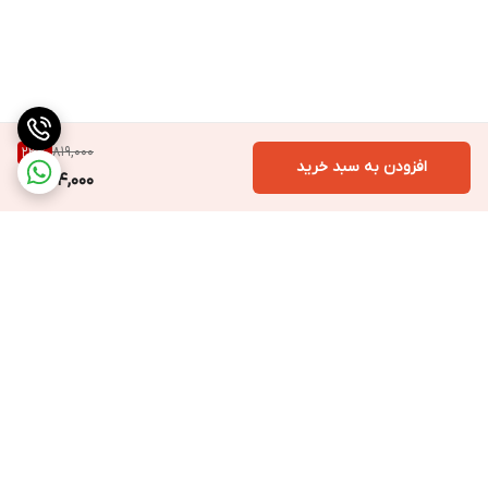
819,000
23
%
افزودن به سبد خرید
624,000
برگشت به بالا