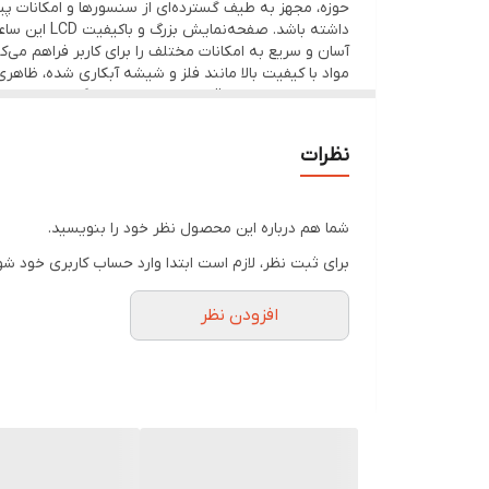
شارژر مغناطیسی همراه محصول
اندازه صفحه نمایش
حوزه، مجهز به طیف گسترده‌ای از سنسورها و امکانات پ
داشته باشد
طراحی مقاوم با استاندارد ISO و گواهی Health Pro
آسان و سریع به امکانات مختلف را برای کاربر فراهم می‌ک
رزولوشن صفحه نمایش
🎯 مزایای رقابتی
مواد با کیفیت بالا مانند فلز و شیشه آبکاری شده، ظاهری
طراحی مشابه مدل‌های پرچم‌دار با قیمت اقتصادی
اتصالات
ساعت، به‌طور یکپارچه و هوشمند بر جنبه‌های مختلف زن
پیشرفته، گزینه‌ای ایده‌آل برای افراد فعال و پرمشغله ب
مناسب برای استفاده روزمره، ورزشی و رسمی
نظرات
حس‌گرها
بسته‌بندی حرفه‌ای همراه با دفترچه راهنما و شارژر
نکته مهم : همراهان گرامی ماندگار شاپ برای عمر بیشت
درصورت داشتن
شارژر تک آمپر
نیازی به خرید این محص
📦 محتویات جعبه
مناسب برای
برای تهیه این شارژر از فروشگاه میتوانید اینجا کلیک ک
شما هم درباره این محصول نظر خود را بنویسید.
ساعت هوشمند
برای ثبت نظر، لازم است ابتدا وارد حساب کاربری خود شو
بند سیلیکونی رنگی
افزودن نظر
شارژر مغناطیسی
دفترچه راهنما