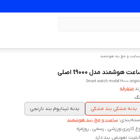
ساعت و مچ بند هوشمند
عت هوشمند مدل t9000 اصلی
Smart watch model t9000 origin
ند:
متفرقه
نگ
بدنه مشکی بند مشکی
بدنه تینایوم بند نارنجی
ته‌بندی
:
ساعت و مچ بند هوشمند
ع کاربری
:
ورزشی , رسمی , روزمره
بلیت تعویض بند
:
دارد