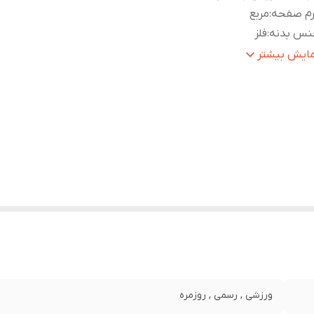
رم صفحه
:
مربع
نس بدنه
:
فلز
وضیحات جنس بدنه
:
آلیاژ روی
مایش بیشتر
نس بند
:
پلاستیک
ع قفل بند
:
سگکی ساده
ضیحات رنگ بند و بدنه
:
رنگ بندی مشکی،نارنجی،سبز،سفید
ابلیت‌های ساعت هوشمند
:
صفحه نمایش رنگی , صفحه نمایش لمسی
وع صفحه نمایش اصلی
:
LCD
دازه صفحه نمایش
:
1.99
زولوشن صفحه نمایش
:
240X240 پیکسل
صالات
:
Bluetooth
س‌گرها
:
شمارنده ضربان قلب (Heart Rate) , سنجش اکسیژن خون (SPO2)
اسب برای
:
آقایان و بانوان
ورزشی , رسمی , روزمره