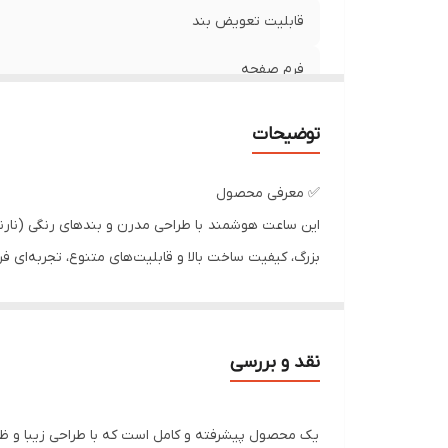
قابلیت تعویض بند
فرم صفحه
جنس بدنه
توضیحات
توضیحات جنس بدنه
✅ معرفی محصول
جنس بند
این ساعت هوشمند با طراحی مدرن و بندهای رنگی (نارنج
بزرگ، کیفیت ساخت بالا و قابلیت‌های متنوع، تجربه‌ای فر
نوع قفل بند
🔧 مشخصات فنی و قابلیت‌ها
توضیحات رنگ بند و بدنه
صفحه نمایش بزرگ و باکیفیت با وضوح بالا
پشتیبانی از 19 قابلیت کاربردی: گام‌شمار، پایش ضربان قلب، کنترل موسیقی، اعلان تماس و پیام، حالت‌های ورزشی و...
قابلیت‌های ساعت هوشمند
نقد و بررسی
سازگار با سیستم‌عامل‌های Android و iOS
نوع صفحه نمایش اصلی
بند سیلیکونی ضد حساسیت در رنگ‌های متنوع
یک محصول پیشرفته و کامل است که با طراحی زیبا و ظاه