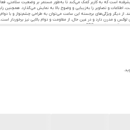
1.99
یشرفته است که به کاربر کمک می‌کند تا به‌طور مستمر بر وضعیت سلامتی، فعا
. صفحه‌نمایش بزرگ و باکیفیت LCD این ساعت، اطلاعات و تصاویر را به‌زیبایی و وضوح بالا به نمایش می‌
ند. از دیگر ویژگی‌های برجسته این ساعت می‌توان به طراحی چشم‌نواز و با دوام 
240X240 پیکسل
 لوکس و مدرن دارد و در عین حال، از مقاومت و دوام بالایی نیز برخوردار است.
این ساعت هوشمند قابلیت‌های متنوع دیگری مانند ردیابی موقعیت مکانی با GPS، کنترل موسیقی
Bluetooth
دگی روزمره خود نظارت و کنترل داشته باشد. در مجموع، این ساعت هوشمند با
ه‌شمار می‌رود که به‌دنبال یک همراه هوشمند و قابل اعتماد برای زندگی روزمره 
شمارنده ضربان قلب (Heart Rate) , سنجش اکسیژن خون (SPO2)
ر این محصول لطفا برای شارژ انواع ساغت و هدفون و هدست و هندزفری بلوتوثی
ول نیست
آقایان و بانوان
نید و به سبد محصول خود اضافه کنید .
ید.