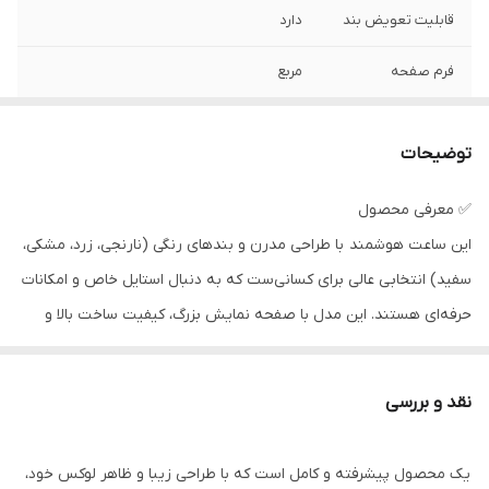
قابلیت تعویض بند
دارد
فرم صفحه
مربع
جنس بدنه
فلز
توضیحات
توضیحات جنس
آلیاژ روی
بدنه
✅ معرفی محصول
این ساعت هوشمند با طراحی مدرن و بندهای رنگی (نارنجی، زرد، مشکی،
جنس بند
پلاستیک
سفید) انتخابی عالی برای کسانی‌ست که به دنبال استایل خاص و امکانات
نوع قفل بند
سگکی ساده
حرفه‌ای هستند. این مدل با صفحه نمایش بزرگ، کیفیت ساخت بالا و
قابلیت‌های متنوع، تجربه‌ای فراتر از یک ساعت معمولی را ارائه می‌دهد.
توضیحات رنگ بند
رنگ بندی مشکی،نارنجی،سبز،سفید
و بدنه
🔧 مشخصات فنی و قابلیت‌ها
نقد و بررسی
صفحه نمایش بزرگ و باکیفیت با وضوح بالا
قابلیت‌های ساعت
صفحه نمایش رنگی , صفحه نمایش لمسی
هوشمند
پشتیبانی از 19 قابلیت کاربردی: گام‌شمار، پایش ضربان قلب، کنترل
یک محصول پیشرفته و کامل است که با طراحی زیبا و ظاهر لوکس خود،