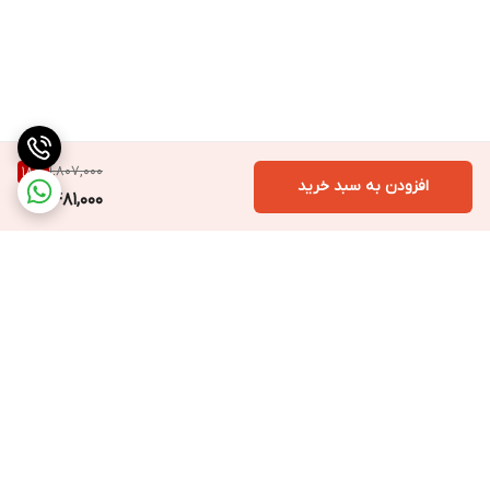
1,807,000
18
%
افزودن به سبد خرید
1,481,000
برگشت به بالا