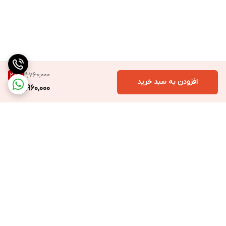
2,760,000
28
%
افزودن به سبد خرید
1,960,000
برگشت به بالا