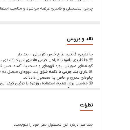
چرمی، پلاستیکی و فانتزی عرضه می‌شود و مناسب استفاده
✨ ویژگی‌های عمومی:
جلوگیری از گم شدن کلیدها
و حفظ نظم
طراحی متنوع
: از کلاسیک تا فانتزی، مناسب سلیقه‌
نقد و بررسی
قابل حمل و سبک
: مناسب برای جیب، کیف یا آویز کم
جا کلیدی فانتزی طرح خرس کارتونی – بند دار
جنس‌های مقاوم
: فلز ضدزنگ، چرم طبیعی، پلاستیک
🐻
جا کلیدی بامزه با طراحی خرس فانتزی
این جا کلیدی ب
قابل استفاده برای کلیدهای خانه، خودرو، کمد، صندوق
گونه‌های صورتی، پوزه قهوه‌ای و دست بالا آمده، حس گر
🎀
دارای بند چرمی با دکمه فلزی
بند قهوه‌ای متصل به جا
🎁 مناسب برای:
جلوه‌ای مدرن و خاص به محصول داده‌اند.
هدیه دادن در مناسبت‌های کوچک
🎁
مناسب برای هدیه، استفاده روزمره یا تزئین کیف
این 
سبک و مقاوم آن برای استفاده روزانه بسیار مناسب است
استفاده روزمره و سازماندهی کلیدها
📌
ویژگی‌ها:
طراحی کارتونی خرس با جزئیات بامزه
افزودن یک اکسسوری شیک به استایل شخصی
نظرات
بند چرمی با دکمه فلزی و نوشته تزئینی
جنس پلاستیک فشرده با کیفیت بالا
اتصال آسان به کیف، کوله یا کلیدها
سبک، مقاوم و قابل حمل
شما هم درباره این محصول نظر خود را بنویسید.