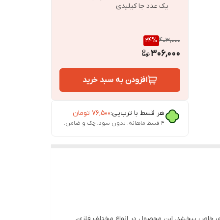
یک عدد جا کیلیدی
24
%
403,000
306,000
افزودن به سبد خرید
هر قسط با ترب‌پی:
۷۶٬۵۰۰
تومان
۴ قسط ماهانه. بدون سود، چک و ضامن.
‌ای خاص ببخشد. این محصول در انواع مختلف فلزی،