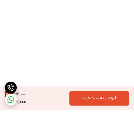
493,000
14
%
افزودن به سبد خرید
422,000