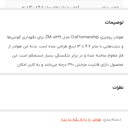
مناسب برای
گوشی و تبلت های سایز 4.7 الی 13 اینچ
قابلیت‌های دستگاه
امکان چرخش 360 درجه
توضیحات
رنگ
طوسی تیره
هولدر رومیزی Craftsmanship مدل ZM-0113H برای نگهداری گوشی‌ها
و تبلت‌هایی با سایز ۴.۷ تا ۱۳ اینچ طراحی شده است. بدنه این هولدر از
فلز مقاوم ساخته شده و در برابر شکستگی بسیار مستحکم است. این
محصول دارای قابلیت چرخش ۳۶۰ درجه می‌باشد و به کاربر امکان
می‌دهد دستگاه خود را در زوایای مختلف قرار دهد. علاوه بر این، شیب
هولدر قابل تنظیم است و تجربه‌ای راحت و مناسب برای مشاهده محتوا
نظرات
یا انجام تماس‌های تصویری فراهم می‌کند.
دسته‌بندی
:
هولدر و پایه نگه دارنده