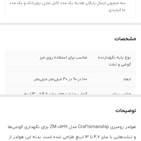
سه میلیون ارسال رایگان هدیه یک عدد کابل شارژر پاوربانک و یک عدد
جا کیلیدی
مشخصات
نوع پایه نگهدارنده
مناسب برای استفاده روی میز
گوشی و تبلت
ابعاد
100 در 90 در 30 میلی‌متر میلی‌متر
مناسب برای
گوشی و تبلت های سایز 4.7 الی 13 اینچ
قابلیت‌های دستگاه
امکان چرخش 360 درجه
توضیحات
رنگ
طوسی تیره
هولدر رومیزی Craftsmanship مدل ZM-0113H برای نگهداری گوشی‌ها
و تبلت‌هایی با سایز ۴.۷ تا ۱۳ اینچ طراحی شده است. بدنه این هولدر از