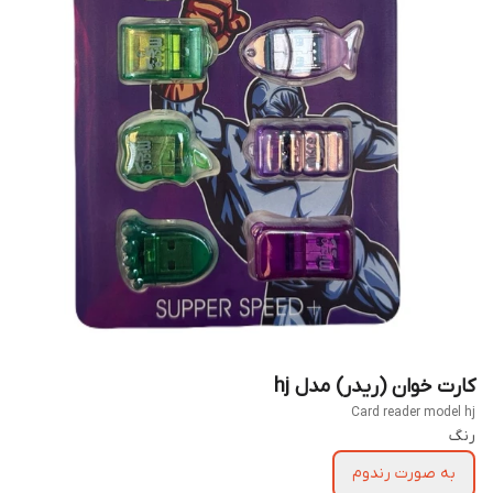
کارت‌ خوان (ریدر) مدل hj
Card reader model hj
رنگ
به صورت رندوم