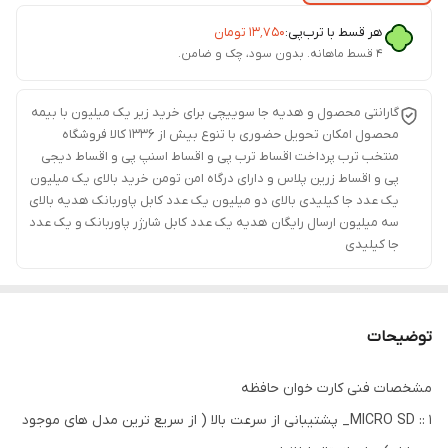
هر قسط با ترب‌پی:
۱۳٬۷۵۰
تومان
۴ قسط ماهانه. بدون سود، چک و ضامن.
گارانتی محصول و هدیه جا سوییچی برای خرید زیر یک میلیون با بیمه
محصول امکان تحویل حضوری با تنوع بیش از 1336 کالا فروشگاه
منتخب ترب پرداخت اقساط ترب پی و اقساط اسنپ پی و اقساط دیجی
پی و اقساط زرین پلاس و دارای درگاه امن تومن خرید بالای یک میلیون
یک عدد جا کیلیدی بالای دو میلیون یک عدد کابل پاوربانک هدیه بالای
سه میلیون ارسال رایگان هدیه یک عدد کابل شارژر پاوربانک و یک عدد
جا کیلیدی
توضیحات
مشخصات فنی کارت خوان حافظه
MICRO SD :: 1_ پشتیبانی از سرعت بالا ( از سریع ترین مدل های موجود