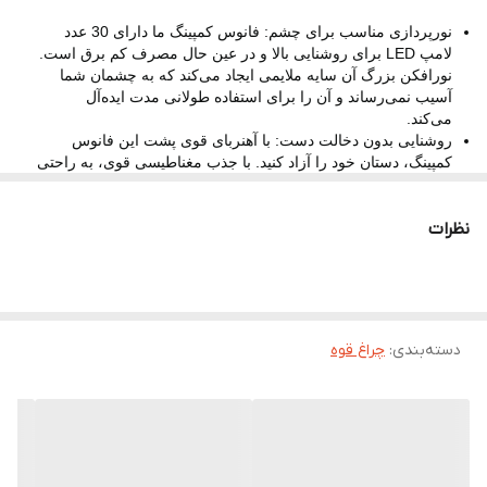
نام: فانوس برای قطع برق
نورپردازی مناسب برای چشم: فانوس کمپینگ ما دارای 30 عدد
تعداد دانه‌های لامپ:
لامپ LED برای روشنایی بالا و در عین حال مصرف کم برق است.
نورافکن بزرگ آن سایه ملایمی ایجاد می‌کند که به چشمان شما
تجهیزات روشنایی: نور قوی - نور متوسط ​​~
آسیب نمی‌رساند و آن را برای استفاده طولانی مدت ایده‌آل
کنترل فلاش: سه حالت نور
می‌کند.
روشنایی بدون دخالت دست: با آهنربای قوی پشت این فانوس
روش شارژ: شارژ سریع USB
کمپینگ، دستان خود را آزاد کنید. با جذب مغناطیسی قوی، به راحتی
به هر سطح آهنی متصل می‌شود و روشنایی روشن و پایداری را
برای فعالیت‌های فضای باز شما فراهم می‌کند.
نظرات
روشنایی قابل تنظیم: با استفاده از کلید هوشمند سه سرعته این
فانوس کمپینگ، روشنایی خود را به راحتی مدیریت کنید. از بین
گزینه‌های قوی، متوسط ​​و چشمک‌زن انتخاب کنید تا از تجهیزات
روشنایی ایده‌آل برای تجربه فضای باز خود لذت ببرید.
عملکرد بالا: این فانوس کمپینگ با قابلیت شارژ سریع USB، عمر
باتری طولانی مدت چند ساعت روشنایی مداوم با یک بار شارژ را
دسته‌بندی
:
چراغ قوه
ارائه می‌دهد. این چراغ برای رفع نیازهای روشنایی طولانی مدت
طراحی شده است
چراغ کمپینگ LED قابل شارژ – نور قابل اعتماد در هر شرایط
✅
روشنایی قدرتمند و یکنواخت
با سطح نوردهی زرد و پرنور، این
چراغ کمپینگ LED فضای اطرافت را به‌خوبی روشن می‌کند.
مناسب برای کمپینگ، کوهنوردی، سفرهای جاده‌ای یا حتی استفاده