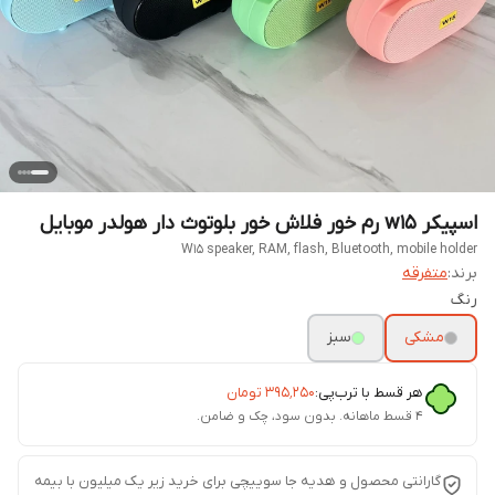
اسپیکر w15 رم خور فلاش خور بلوتوث دار هولدر موبایل
W15 speaker, RAM, flash, Bluetooth, mobile holder
برند:
متفرقه
رنگ
مشکی
سبز
هر قسط با ترب‌پی:
۳۹۵٬۲۵۰
تومان
۴ قسط ماهانه. بدون سود، چک و ضامن.
گارانتی محصول و هدیه جا سوییچی برای خرید زیر یک میلیون با بیمه