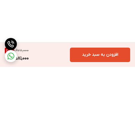
1,978,000
20
%
افزودن به سبد خرید
1,581,000
برگشت به بالا