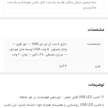
سه میلیون ارسال رایگان هدیه یک عدد کابل شارژر پاوربانک و یک عدد
جا کیلیدی
مشخصات
مشخصات
دارای 8 عدد ال ای دی SMD ---- نور قوی ---
ولتاژ مصرفی : 5 ولت USB توسط شارژ موبایل -
--- جریان مصرفی : 0.38 آمپر --- توان : 2 وات
وزن
12 گرم
توضیحات
💡 لامپ USB LED قابل حمل – نوردهی هوشمند در هر لحظه
با لامپ USB LED، روشنایی را همیشه همراه خود داشته باشید. این لامپ