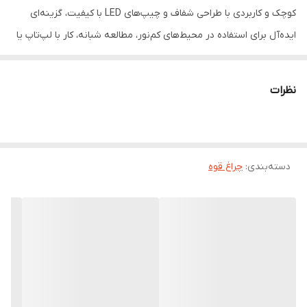
کوچک و کاربردی با طراحی شفاف و چیپ‌های LED با کیفیت، گزینه‌ای
ایده‌آل برای استفاده در محیط‌های کم‌نور، مطالعه شبانه، کار با لپ‌تاپ یا
حتی مواقع اضطراری است.
✨ ویژگی‌های برجسته:
نظرات
دو حالت نوردهی
: امکان انتخاب بین نور سفید سرد برای تمرکز بیشتر
و نور زرد گرم برای آرامش و راحتی چشم.
طراحی مینیمال و سبک
: بدنه شفاف با ۸ چیپ LED در یک ردیف،
دسته‌بندی
:
چراغ قوه
جلوه‌ای مدرن و کاربردی.
اتصال آسان با USB Type-A
: قابل استفاده با لپ‌تاپ، پاوربانک، شارژر
دیواری و هر دستگاه دارای پورت USB.
مصرف انرژی پایین
: روشنایی مؤثر با کمترین مصرف برق، مناسب برای
استفاده طولانی‌مدت.
قابل حمل و جمع‌وجور
: به راحتی در کیف یا جیب جا می‌گیرد، همراهی
عالی برای سفر و محل کار.