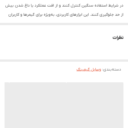
در شرایط استفاده سنگین کنترل کنند و از افت عملکرد یا داغ شدن بیش
از حد جلوگیری کنند. این ابزارهای کاربردی، به‌ویژه برای گیمرها و کاربران
حرفه‌ای، نقش مهمی در حفظ سرعت و پایداری گوشی ایفا می‌کنند. 📱🔥
🔹
کاهش دمای سریع و مؤثر
با گردش هوای هدفمند، فن‌ها گرمای تولید
نظرات
شده توسط پردازنده را به سرعت دفع می‌کنند و دمای گوشی را در سطح
ایمن نگه می‌دارند. 🌬️
🔹
افزایش عمر باتری و قطعات داخلی
خنک نگه داشتن گوشی باعث
دسته‌بندی
:
وسایل گیمینگ
کاهش فشار روی باتری و سایر قطعات شده و عمر مفید دستگاه را
افزایش می‌دهد. 🔋
🔹
طراحی سبک و قابل حمل
فن‌های خنک‌کننده معمولاً وزن کمی دارند و
به راحتی قابل حمل و نصب روی گوشی هستند. 🎒
🔹
مناسب برای بازی، فیلم و استفاده طولانی‌مدت
در هنگام اجرای
بازی‌های سنگین، تماشای فیلم یا استفاده مداوم از اینترنت، این فن‌ها
عملکرد گوشی را در سطح بالا نگه می‌دارند. 🎮📺