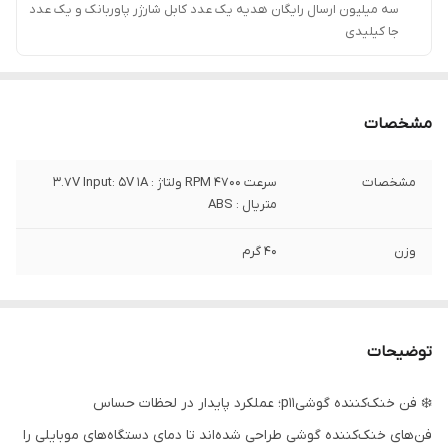
سه میلیون ارسال رایگان هدیه یک عدد کابل شارژر پاوربانک و یک عدد
جا کیلیدی
مشخصات
مشخصات
سرعت 4700 RPM ولتاژ : 3.7V Input: 5V 1A
متریال : ABS
وزن
40 گرم
توضیحات
❄️ فن خنک‌کننده گوشیp11؛ عملکرد پایدار در لحظات حساس
فن‌های خنک‌کننده گوشی طراحی شده‌اند تا دمای دستگاه‌های موبایلی را