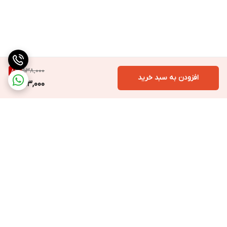
538,000
8
%
افزودن به سبد خرید
493,000
برگشت به بالا