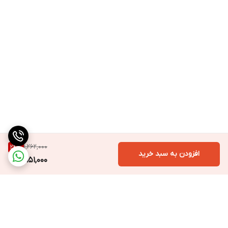
1,262,000
24
%
افزودن به سبد خرید
951,000