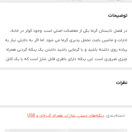
مورد استفاده
سرمایش
توضیحات
منبع تغذیه
شارژی
در فصل تابستان گرما یکی از معضلات اصلی است. وجود کولر در خانه،
ادارات و ماشین باعث تحمل پذیری گرما می شود. اما اگر به دلایلی نیاز به
قابلیت‌های پنکه
بند آویز گردنی , کابل همراه
پیاده روی داشته باشید و یا گرمایی باشید داشتن یک پنکه گردنی همراه
تعداد پره
ندارد
چیزی ضروری است. این پنکه دارای باطری قابل شارژ است که با یک کابل
mini usb شارژ می شود. پنکه دارای چند قدرت مختلف قابل تنظیم می
جنس پره
طلق
باشد. یک بند سیلیکونی همراه پنکه قرار دارد تا با آن پنکه را به گردنتان
نظرات
قابلیت تنظیم
5
آویزان کنید. پنکه تنها حدود 100 گرم وزن دارد. علیرغم ظاهر نحیف و
سرعت
فانتزی محصول قدرت باددهی خوبی دارد. جنس بدنه از پلاستیک فشرده
وزن
100 گرم
ABS است. همچنین بند گردنی نیز دارای دو ردیف سوراخ برای تنظیم
اندازه است.
دسته‌بندی
:
پنکه‌های دستی، شارژی، همراه، گیره‌ای و USB