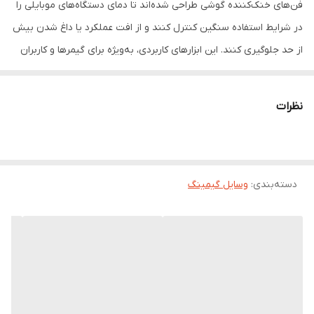
فن‌های خنک‌کننده گوشی طراحی شده‌اند تا دمای دستگاه‌های موبایلی را
در شرایط استفاده سنگین کنترل کنند و از افت عملکرد یا داغ شدن بیش
از حد جلوگیری کنند. این ابزارهای کاربردی، به‌ویژه برای گیمرها و کاربران
حرفه‌ای، نقش مهمی در حفظ سرعت و پایداری گوشی ایفا می‌کنند. 📱🔥
🔹
کاهش دمای سریع و مؤثر
با گردش هوای هدفمند، فن‌ها گرمای تولید
نظرات
شده توسط پردازنده را به سرعت دفع می‌کنند و دمای گوشی را در سطح
ایمن نگه می‌دارند. 🌬️
🔹
افزایش عمر باتری و قطعات داخلی
خنک نگه داشتن گوشی باعث
دسته‌بندی
:
وسایل گیمینگ
کاهش فشار روی باتری و سایر قطعات شده و عمر مفید دستگاه را
افزایش می‌دهد. 🔋
🔹
طراحی سبک و قابل حمل
فن‌های خنک‌کننده معمولاً وزن کمی دارند و
به راحتی قابل حمل و نصب روی گوشی هستند. 🎒
🔹
مناسب برای بازی، فیلم و استفاده طولانی‌مدت
در هنگام اجرای
بازی‌های سنگین، تماشای فیلم یا استفاده مداوم از اینترنت، این فن‌ها