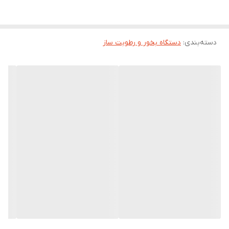
فضایی دارای چراغ خواب برای استفاده در اتاق خواب کودکتان است. مخزن
این دستگاه بخور دارای حجم 220 میلی لیتر آب بوده و از طریق برق
دسته‌بندی
:
دستگاه بخور و رطوبت ساز
مستقیم و کابل اندروید داخل جعبه تغذیه می شود. جنس این رطوبت
ساز از پلاستیک مقاوم ABS در ترکیب با ژل سیلیکا است.
جنس بدنه: پلاستیک
خاموش شدن خودکار
مدت زمان کارکرد مداوم 8 الی 12 ساعت: