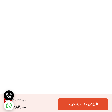
2,833,000
33
%
افزودن به سبد خرید
1,882,000