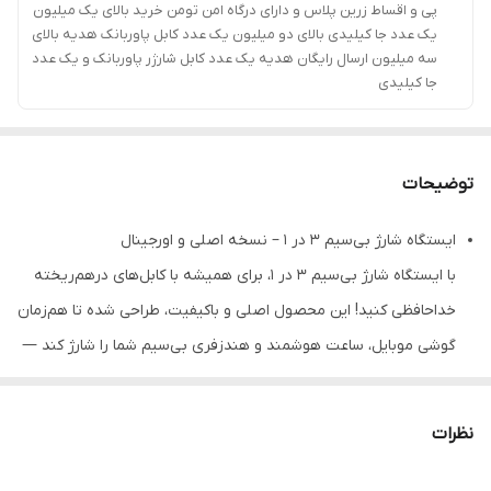
پی و اقساط زرین پلاس و دارای درگاه امن تومن خرید بالای یک میلیون
یک عدد جا کیلیدی بالای دو میلیون یک عدد کابل پاوربانک هدیه بالای
سه میلیون ارسال رایگان هدیه یک عدد کابل شارژر پاوربانک و یک عدد
جا کیلیدی
توضیحات
ایستگاه شارژ بی‌سیم ۳ در ۱ – نسخه اصلی و اورجینال
با ایستگاه شارژ بی‌سیم ۳ در ۱، برای همیشه با کابل‌های درهم‌ریخته
خداحافظی کنید! این محصول اصلی و باکیفیت، طراحی شده تا هم‌زمان
گوشی موبایل، ساعت هوشمند و هندزفری بی‌سیم شما را شارژ کند —
بدون نیاز به چندین کابل و آداپتور.
✅ ویژگی‌های برجسته:
نظرات
نسخه اصلی و اورجینال
با کیفیت ساخت بالا و عملکرد پایدار
طراحی مینیمال و شیک
مناسب برای میز کار، میز خواب یا دکور منزل