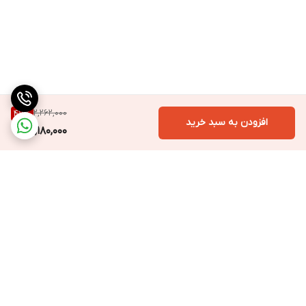
2,262,000
47
%
افزودن به سبد خرید
1,180,000
برگشت به بالا