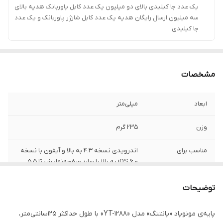
یک عدد جا کیلیدی بالای دو میلیون یک عدد کابل پاوربانک هدیه بالای
سه میلیون ارسال رایگان هدیه یک عدد کابل شارژر پاوربانک و یک عدد
جا کیلیدی
مشخصات
ابعاد
میلی‌متر
وزن
235 گرم
مناسب برای
اندرویدی نسخه 4.3 به بالا و آیفون با نسخه
iOS 6.0 به بالا با سایز صفحه‌نمایش تا 5.5
اینچ و دوربین‌های عکاسی(از طریق پیچ
استاندارد 1/4 اینچ)
توضیحات
قابلیت‌های دستگاه
بدون قابلیت ویژه
پایه‌ی مونوپاد «یانتنگ» مدل «YT-1288» با طول حداکثر 125سانتی‌متر،