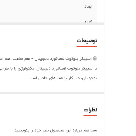
ابعاد
وزن
نوع اتصال
توضیحات
قابلیت پشتیبانی از کارت‌های حافظه
🤖 اسپیکر بلوتوث فضانورد دیجیتال – هم ساعت، هم اسپ
اقلام همراه بلندگو
با اسپیکر بلوتوث فضانورد دیجیتال، تکنولوژی را با طراح
نوجوانان، میز کار یا هدیه‌ای خاص است.
وزن هر ستلایت (تکه)
🌟 ویژگی‌های برجسته:
منبع انرژی
طراحی ربات فضانوردی با نمایشگر دیجیتال
چهره دیجی
ساعت دیجیتال داخلی
نمایشگر ساعت با دقت بالا و د
درگاه‌های ارتباطی
نظرات
اسپیکر بلوتوث با کیفیت پخش مناسب
اتصال سریع 
ظرفیت باتری
ابعاد جمع‌وجور و قابل حمل
طراحی سبک و قابل‌حمل، 
شما هم درباره این محصول نظر خود را بنویسید.