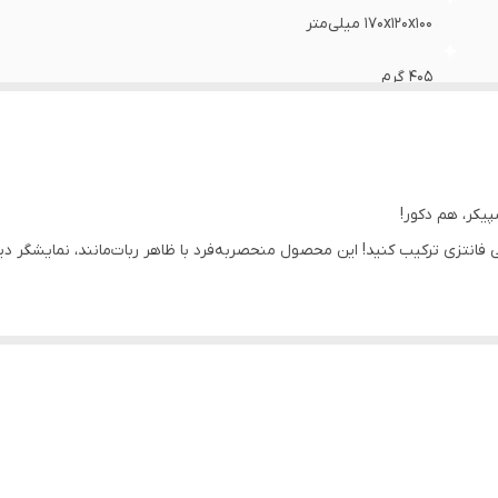
170x120x100 میلی‌متر
405 گرم
بلوتوث , بی‌سیم
TF Card Slot
یکر، هم دکور!
کابل شارژ
ی فانتزی ترکیب کنید! این محصول منحصربه‌فرد با ظاهر ربات‌مانند، نمایشگر دیج
405 گرم
USB
تال با چشم‌ها و لبخند پیکسلی، جلوه‌ای جذاب و سرگرم‌کننده ایجاد می‌کند.
کمه‌های کنترلی برای تنظیم زمان، آلارم و حالت‌های مختلف.
USB Type-C
و پایدار به انواع دستگاه‌ها با صدای واضح و حجم مناسب برای محیط‌های کوچ
1800 میلی آمپر ساعت
مناسب برای استفاده در خانه، مدرسه یا سفر.