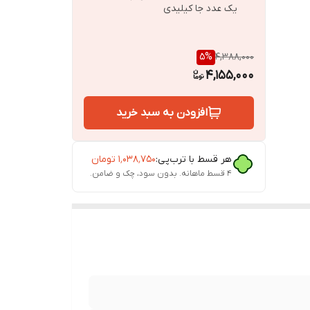
یک عدد جا کیلیدی
5
%
4,388,000
4,155,000
افزودن به سبد خرید
هر قسط با ترب‌پی:
۱٬۰۳۸٬۷۵۰
تومان
۴ قسط ماهانه. بدون سود، چک و ضامن.