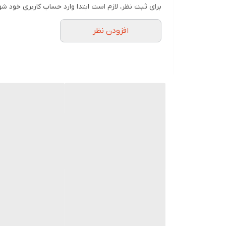
رنگ‌بندی جذاب با جزئیات آبی و سفید
ترکیب رنگ سفی
رابط‌ها
برای ثبت نظر، لازم است ابتدا وارد حساب کاربری خود شو
🎁 مناسب برای:
نوع اسپیکر (بلندگو)
افزودن نظر
هدیه تولد، دکور اتاق کودک و نوجوان، استفاده روزم
قابلیت اتصال به دستگاه‌های مختلف را از طریق بلوت
بلندگوی قدرتمند و یک رادیاتور پسیو، می‌تواند صدا
استفاده از صدای استریو می‌شوند. این محصول با د
است که می‌خواهند همیشه صدای مورد علاقه‌شان را 