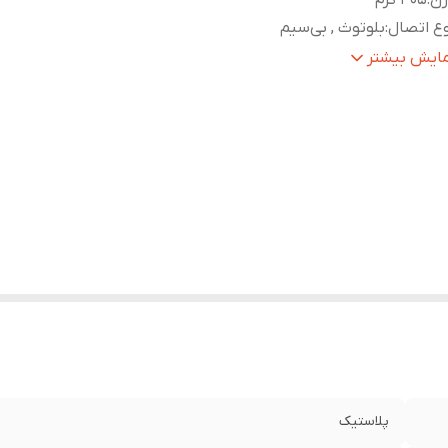
زن
:
405 گرم
ع اتصال
:
بلوتوث , بی‌سیم
بلیت پشتیبانی از کارت‌های حافظه
:
TF Card Slot
مایش بیشتر
لام همراه بلندگو
:
کابل شارژ
ن هر ستلایت (تکه)
:
405 گرم
بع انرژی
:
USB
گاه‌های ارتباطی
:
USB Type-C
فیت باتری
:
1800 میلی آمپر ساعت
بط‌ها
:
USB Type-C , جک 3.5 میلی‌متری خروجی صدا , شیار کارت حافظه
ع اسپیکر (بلندگو)
:
دسکتاپ , قابل حمل
پلاستیک