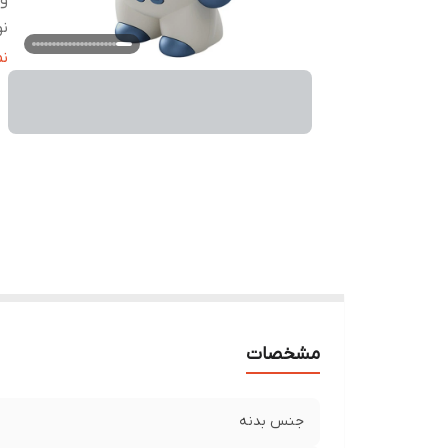
و
نو
قا
ن
اق
وز
من
در
ظر
را
نو
مشخصات
جنس بدنه