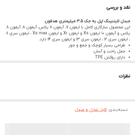
نقد و بررسی
مبدل لایتنینگ اپل به جک 3.5 میلیمتری هدفون
این محصول سازگاری کامل با ایفون 7، آیفون 7 پلاس، آیفون 8، آیفون 8
پلاس و آیفون ۱۰ ایفون Xs و ایفون Xr و ایفون Xs max ، ایفون سری 11
، ایفون سری 12 ، ایفون سری 13 و ایفون سری 14 دارد.
طراحی بسیار کوچک و جمع و جور
حمل راحت و آسان
دارای روکش TPE
مجهز به یک درگاه 3.5 میلی متری صدا و یک کانکتور لایتنینگ
سازگار با گوشی های اپل، آیپد و دیگر دستگاه های مجهز به درگاه
لایتنینگ
نظرات
مناسب برای اتصال دستگاه های مجهز به کانکتور 3.5 میلی متری صدا
به دستگاه های دارای درگاه لایتنینگ
دسته‌بندی
:
کابل شارژر و مبدل