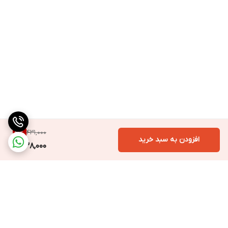
431,000
21
%
افزودن به سبد خرید
338,000