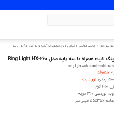
دوربین
/
لوازم جانبی عکاسی و فیلم برداری
/
تجهیزات آتلیه و نورپردازی
/
نور ثابت
نگ لایت همراه با سه پایه مدل Ring Light HX-260
Ring light with stand model HX-2
ند:
متفرقه
ته‌بندی
:
نور ثابت
زن
:
450 گرم
ویه نوردهی
:
360 درجه
عاد
:
55x35x10 میلی‌متر