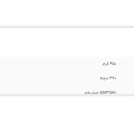
450 گرم
360 درجه
55x35x10 میلی‌متر