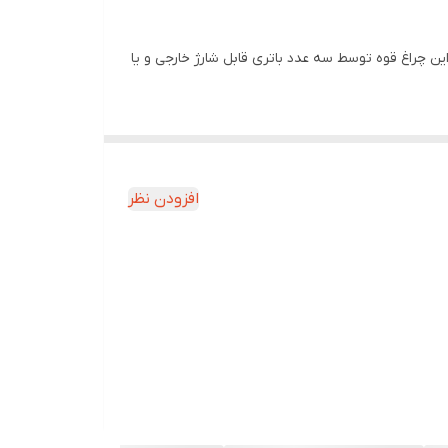
ه زیاد میباشد . انرژی این چراغ قوه توسط سه عدد باتری قابل شارژ خارجی و یا
 نفوذ رطوبت است .
برای شارژ کردن این چراغ قوه یک کابل در داخل بسته بندی قرار گرفته است که می توانید با اتصال آن به شارژر تلفن همراه چراغ قوه را شارژ نمایید، با توجه به قدرت روشنایی بالای لامپ P90
افزودن نظر
دیک به پنج ساعت می توانید از آن استفاده کنید.
ملا خالی شود ، هنگامی که نور دستگاه کم شد آن را
اشاره کرد. از این چراغ قوه بیشتر در فعالیت های