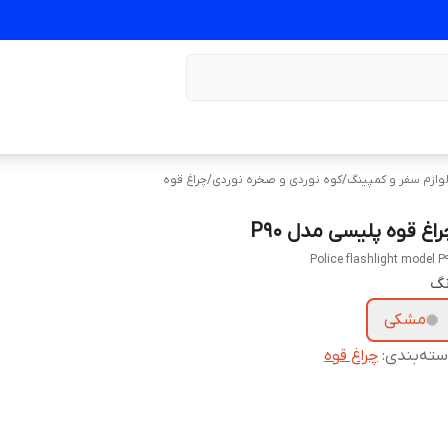
وازم سفر و کمپینگ
/
کوه‌ نوردی و صخره نوردی
/
چراغ قوه
اغ قوه پلیسی مدل P90
Police flashlight model P
نگ
مشکی
ته‌بندی
:
چراغ قوه