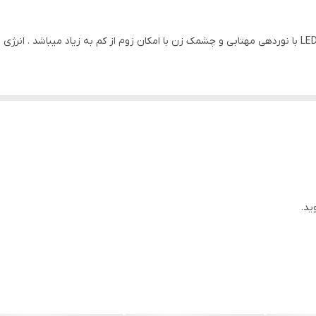
چراغ قوه حرفه ای X-BALOG P90 BL-A72 مجهز به چراغ LED با نوردهی مهتابی و چشمک زن با امکان زوم از کم ب
وت در برابر اب و رطوبت بوده و همچنین دارای درپوش پورت جهت جلوگیری از
ثر دو ساعت روشن می ماند ، در حالت نور متوسط سه ساعت و در حالت نور کم نز
 دوباره شارژ کنید تا سلول ها باتری از بین نرود. اجازه ندهید باتری دستگاه کا
 توان به سبک و خوش دست بودن این چراغ قوه و ال ای دی نشانگر وضعیت باتری 
ید.
ها در فضای باز استفاده میشود.