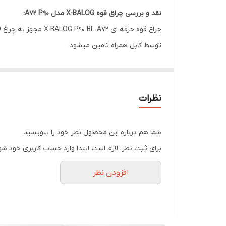
نقد و بررسی چراق قوه X-BALOG مدل A72 P90:
توسط کابل همراه تامین میشود.
جنس بدنه این چراغ قوه از آلمینیوم بوده که باعث مقا
چراغ قوه حرفه ای X-BALOG P90 BL-A72 دارای خط نور در تاریکی می باشد که قدرت آن را نشان میدهد و امکان زوم دارد.
نظرات
به کار رفته در این چراغ قوه دارد در حالت پر نور حداک
حداقل ماهی یک بار از دستگاه استفاده کنید و باتری آن را
شما هم درباره این محصول نظر خود را بنویسید.
مجدد شارژ نمایید. از دیگر ویژگی های این چراغ قوه می
برای ثبت نظر، لازم است ابتدا وارد حساب کاربری خود شو
نظامی ، شکار ، کمپینگ ، جستجو و نجات و دیگر فعالیت 
افزودن نظر
ویژگی های چراق قوه X-BALOG مدل A72 P90:
برند :X-BALOG
ایتم :P90
توان :۱۰۰۰۰وات