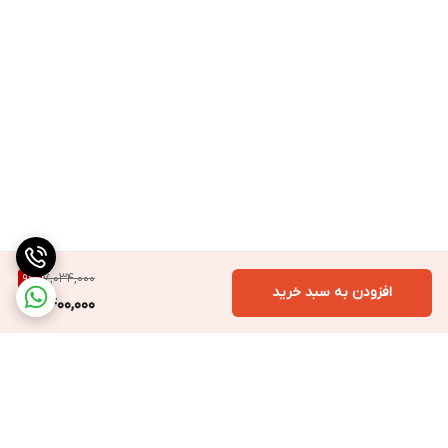
7,034,000
9
%
افزودن به سبد خرید
6,400,000