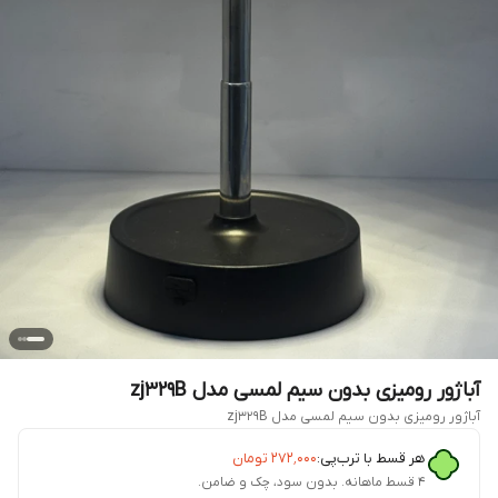
آباژور رومیزی بدون سیم لمسی مدل zj329B
آباژور رومیزی بدون سیم لمسی مدل zj329B
هر قسط با ترب‌پی:
۲۷۲٬۰۰۰
تومان
۴ قسط ماهانه. بدون سود، چک و ضامن.