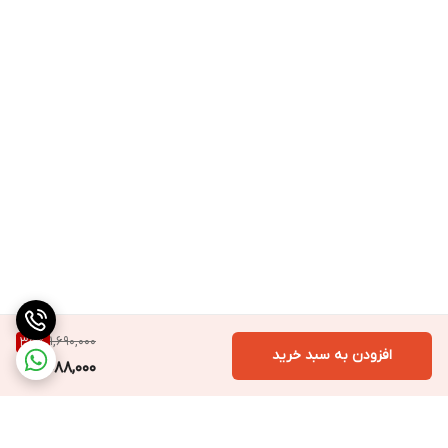
1,690,000
35
%
افزودن به سبد خرید
1,088,000