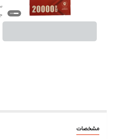
سا
ج
مشخصات