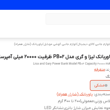
لوازم جانبی کالای دیجیتال
/
لوازم جانبی گوشی موبایل
/
پاوربانک (شارژر همراه)
ربانک لیزا و گری مدل PB02 ظرفیت 20000 میلی آمپرساعت
Lisa and Gary Power Bank Model PB02 Capacity 20000 m
ند:
متفرقه
نگ
مشکی
ته‌بندی
:
پاوربانک (شارژر همراه)
اس وزنی
:
معمولی|200 تا 400 گرم
وه نمایش میزان شارژ باتری
:
نشانگر LED