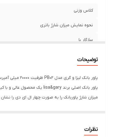
کلاس وزنی
نحوه نمایش میزان شارژ باتری
سازگار با
جنس بدنه
توضیحات
پاور بانک لیزا و گری مدل PB02 ظرفیت 20000 میلی آمپرساعت
پاور بانک اصلی برند isa&gary
میزان شارژ پاوربانک را به صورت چهار ال ای دی را نشان
این محصول یک پاوربانک برند میباشد و جز پاوربانک های 
کابل تایپ سی و اندروید و آیفون و یک usb
با این پاوربانک میتوانید چند گوشی رو همزمان شارژ کنید و حتی لپ تاپ های که د
نظرات
پاوربانک اصلی برند lisa&gary همیشه از رقبای خود پیشی گرفته است و فروش این محصول در بازار به سرعت در حال رشد میباشد