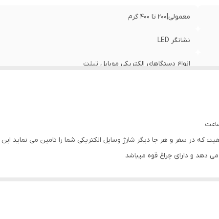
معمولی|200 تا 400 گرم
نشانگر LED
انواع دستگاهای الکتریکی موبایل تبلت
پلاستیک
l یک محصول عالی و با کیفیت که در سفر و هر جا دیگر شارژ وسایل الکتریکی شما را تامین می 
 می دهد و دارای چراغ قوه میباشد
برتر از لحاظ کیفیت میباشد و دیگر نیازی به کابل اضافه ندارید
ارای درگاه usb شارژر هستند رو میتوانید شارژ کنید