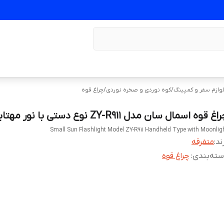
وازم سفر و کمپینگ
/
کوه‌ نوردی و صخره نوردی
/
چراغ قوه
اغ قوه اسمال سان مدل ZY-R911 نوع دستی با نور مهتابی
Small Sun Flashlight Model ZY-R911 Handheld Type with Moonlig
ند:
متفرقه
ته‌بندی
:
چراغ قوه