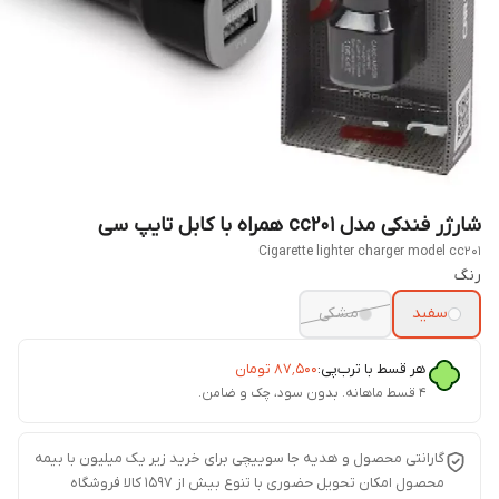
شارژر فندکی مدل cc201 همراه با کابل تایپ سی
Cigarette lighter charger model cc201
رنگ
سفید
مشکی
هر قسط با ترب‌پی:
۸۷٬۵۰۰
تومان
۴ قسط ماهانه. بدون سود، چک و ضامن.
گارانتی محصول و هدیه جا سوییچی برای خرید زیر یک میلیون با بیمه
محصول امکان تحویل حضوری با تنوع بیش از 1597 کالا فروشگاه