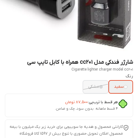
شارژر فندکی مدل cc201 همراه با کابل تایپ سی
Cigarette lighter charger model cc201
رنگ
سفید
مشکی
هر قسط با ترب‌پی:
۸۷٬۵۰۰
تومان
۴ قسط ماهانه. بدون سود، چک و ضامن.
گارانتی محصول و هدیه جا سوییچی برای خرید زیر یک میلیون با بیمه
محصول امکان تحویل حضوری با تنوع بیش از 1597 کالا فروشگاه