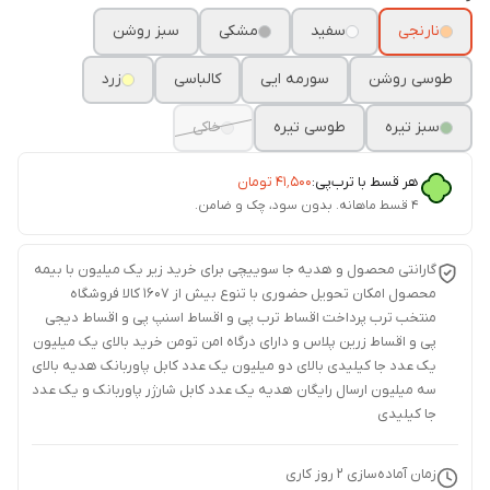
نارنجی
سفید
مشکی
سبز روشن
طوسی روشن
سورمه ایی
کالباسی
زرد
سبز تیره
طوسی تیره
خاکی
هر قسط با ترب‌پی:
۴۱٬۵۰۰
تومان
۴ قسط ماهانه. بدون سود، چک و ضامن.
گارانتی محصول و هدیه جا سوییچی برای خرید زیر یک میلیون با بیمه
محصول امکان تحویل حضوری با تنوع بیش از 1607 کالا فروشگاه
منتخب ترب پرداخت اقساط ترب پی و اقساط اسنپ پی و اقساط دیجی
پی و اقساط زرین پلاس و دارای درگاه امن تومن خرید بالای یک میلیون
یک عدد جا کیلیدی بالای دو میلیون یک عدد کابل پاوربانک هدیه بالای
سه میلیون ارسال رایگان هدیه یک عدد کابل شارژر پاوربانک و یک عدد
جا کیلیدی
زمان آماده‌سازی
2
روز کاری