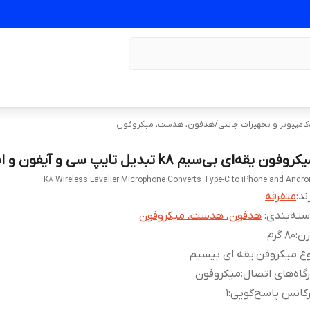
کامپیوتر و تجهیزات جانبی
/
هدفون، هدست، میکروفون
روفون یقه‌ای بی‌سیم k8 تبدیل تایپ سی و آیفون و اندروید
K8 Wireless Lavalier Microphone Converts Type-C to iPhone and Andro
ند:
متفرقه
ته‌بندی
:
هدفون، هدست، میکروفون
زن
:
80 گرم
ع میکروفن
:
یقه ای بیسیم
گاه‌های اتصال
:
میکروفون
کانس پاسخ‌گویی
:
1