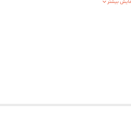
ساسیت
:
1 دسی بل
مایش بیشتر
بت سیگنال به نویز
:
1 دسی بل
بع انرژی
:
باتری
زن بسته بندی
:
80
گوی قطبی
:
Omnidirectional
عاد
:
100x50x100 میلی‌متر