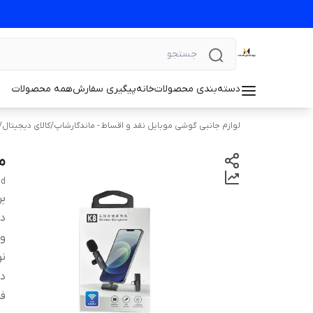
دسته‌بندی محصولات
خانه
پیگیری سفارش
همه محصولات
لوازم جانبی گوشی موبایل نقد و اقساط - ماندگارشاپ
/
کالای دیجیتال
/
میک
id
بر
دس
و
نو
در
فر