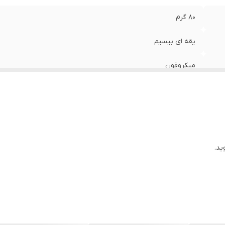
80 گرم
یقه ای بیسیم
میکروفون
1
1 دسی بل
1 دسی بل
ید.
باتری
80
Omnidirectional