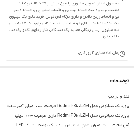
محصول امکان تحویل حضوری با تنوع بیش از 1637 کالا فروشگاه
منتخب ترب پرداخت اقساط ترب پی و اقساط اسنپ پی و اقساط دیجی
پی و اقساط زرین پلاس و دارای درگاه امن تومن خرید بالای یک میلیون
یک عدد جا کیلیدی بالای دو میلیون یک عدد کابل پاوربانک هدیه بالای
سه میلیون ارسال رایگان هدیه یک عدد کابل شارژر پاوربانک و یک عدد
جا کیلیدی
زمان آماده‌سازی
2
روز کاری
توضیحات
نقد و بررسی
پاوربانک شیائومی مدل Redmi PB100LZM ظرفیت 10000 میلی آمپرساعت
پاوربانک شیائومی مدل Redmi PB100LZM دارای ظرفیت 10000 میلی
آمپرساعت است. میزان شارژ باتری این پاوربانک توسط نشانگر LED