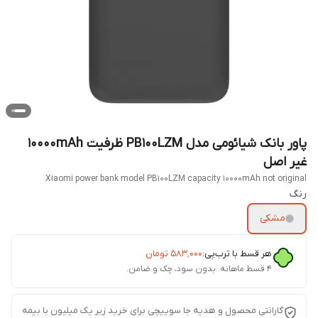
پاور بانک شیائومی مدل PB100LZM ظرفیت 10000mAh
غیر اصل
Xiaomi power bank model PB100LZM capacity 10000mAh not original
رنگ
مشکی
هر قسط با ترب‌پی:
۵۸۳٬۰۰۰
تومان
۴ قسط ماهانه. بدون سود، چک و ضامن.
گارانتی محصول و هدیه جا سوییچی برای خرید زیر یک میلیون با بیمه