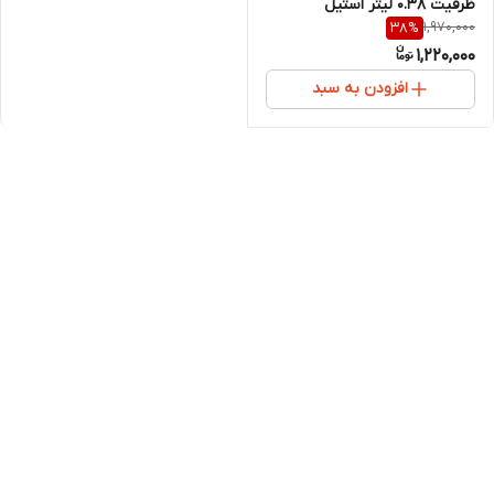
ظرفیت ۰.۳۸ لیتر استیل
1,970,000
38
%
1,220,000
افزودن به سبد