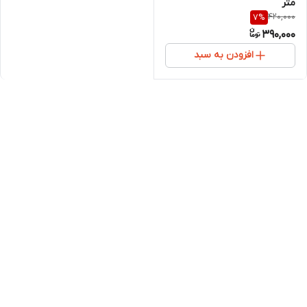
متر
420,000
7
%
390,000
افزودن به سبد