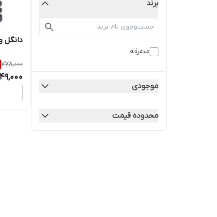
برند
دانگل وا
متفرقه
778,000
49,000
موجودی
محدوده قیمت