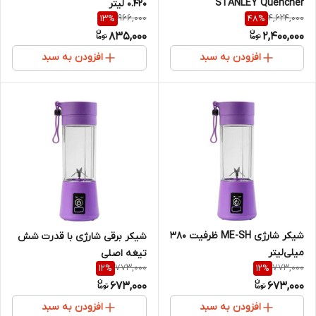
STANLEY Quencher
0.420 لیتر
966,000
4,624,000
13
%
48
%
FlowState Tumbler 1.18L
835,000
2,400,000
افزودن به سبد
افزودن به سبد
شیکر شارژی ME-SH ظرفیت ۳۸۰
شیکر برقی شارژی با قدرت شش
میلی‌لیتر
تیغه اصلی
773,000
773,000
12
%
12
%
673,000
673,000
افزودن به سبد
افزودن به سبد