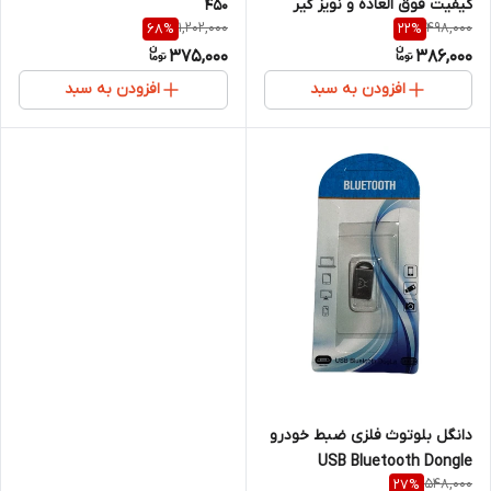
کیفیت فوق العاده و نویز گیر
450
1,202,000
498,000
68
%
22
%
صدا
375,000
386,000
افزودن به سبد
افزودن به سبد
دانگل بلوتوث فلزی ضبط خودرو
USB Bluetooth Dongle
548,000
27
%