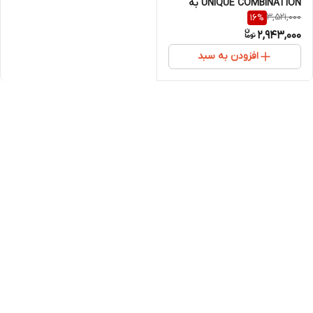
UNIQUE COMBINATION به
3,521,000
16
%
همراه هدفون بی سیم
2,943,000
افزودن به سبد